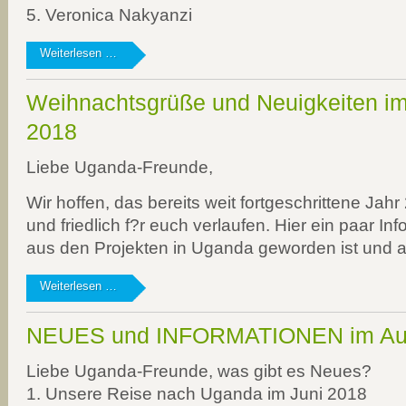
5. Veronica Nakyanzi
Neuigkeiten
Weiterlesen …
rund
um
Weihnachtsgrüße und Neuigkeiten i
Kinder,
Haus
2018
und
Anderes
Liebe Uganda-Freunde,
Wir hoffen, das bereits weit fortgeschrittene Jah
und friedlich f?r euch verlaufen. Hier ein paar In
aus den Projekten in Uganda geworden ist und 
Weihnachtsgrüße
Weiterlesen …
und
Neuigkeiten
NEUES und INFORMATIONEN im Au
im
November
Liebe Uganda-Freunde, was gibt es Neues?
2018
1. Unsere Reise nach Uganda im Juni 2018