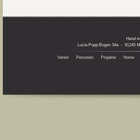
im
Mai
2018
Hand in
Lucia-Popp-Bogen 34a - 81245 M
Verein
Personen
Projekte
Home