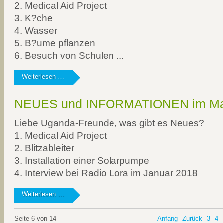
2. Medical Aid Project
3. K?che
4. Wasser
5. B?ume pflanzen
6. Besuch von Schulen ...
NEUES
Weiterlesen …
und
INFORMATIONEN
NEUES und INFORMATIONEN im Ma
im
August
Liebe Uganda-Freunde, was gibt es Neues?
2018
1. Medical Aid Project
2. Blitzableiter
3. Installation einer Solarpumpe
4. Interview bei Radio Lora im Januar 2018
NEUES
Weiterlesen …
und
INFORMATIONEN
Seite 6 von 14
Anfang
Zurück
3
4